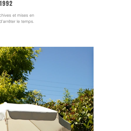
 1992
hives et mises en 
’arrêter le temps. 