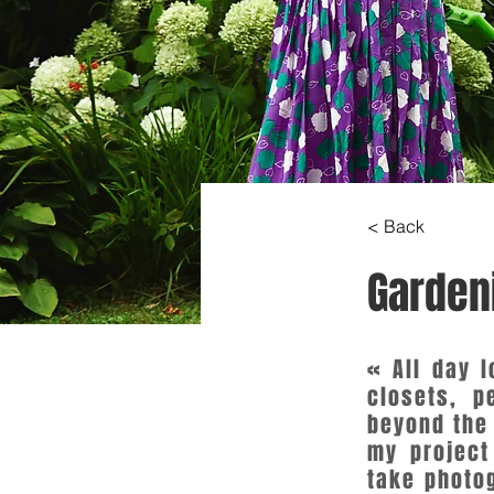
< Back
Garden
« All day 
closets, p
beyond the 
my project
take photog