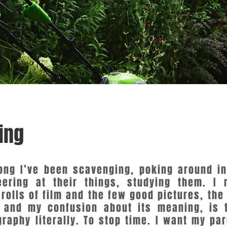
ing
long I’ve been scavenging, poking around i
eering at their things, studying them. I r
rolls of film and the few good pictures, th
 and my confusion about its meaning, is 
raphy literally. To stop time. I want my par