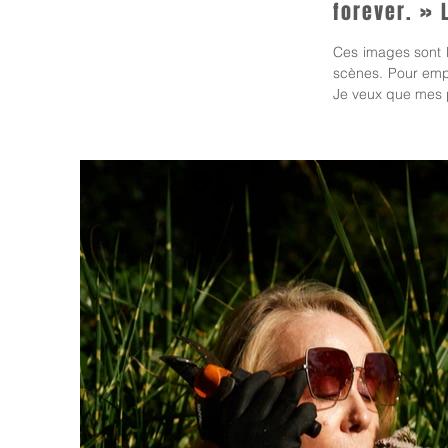
forever. » 
Ces images sont l
scènes. Pour empru
Je veux que mes p