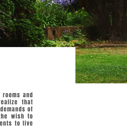
n rooms and
ealize that
e demands of
the wish to
ents to live