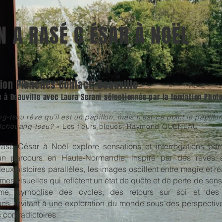
N A RASÉ C ÉSAR À NOËL
ion Planches Contact, Deauville
 à Deauville avec Laura Serani sélectionnée par la fondation Phot
-tseu rêve qu’il est un papillon, mais n’est-ce point le papillo
t Tchouang-tseu? »
Les fleurs bleues, Raymond QUENEAU
asé César à Noël explore sensations et interrogations per
un parcours en Haute-Normandie, inspiré par des rêves su
eux histoires parallèles, les images oscillent entre magie et réa
es visuelles qui reflètent un état de quête et de perte de sens. 
ome, symbolise des cycles, des retours sur soi et des 
ues, invitant à une exploration du monde sous des perspectiv
s contradictoires.