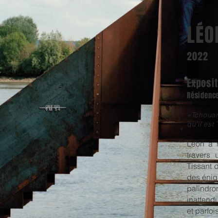
LÉO
2022
Exposit
Résidence
«Tchouang
qu’il es
Léon a r
travers 
Tissant d
des énigm
palindr
inattend
et parfoi