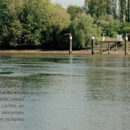
o4food
n qui rêve
sonnelles à
rréalistes.
lité, créant
Le titre, en
rencontres
es multiples